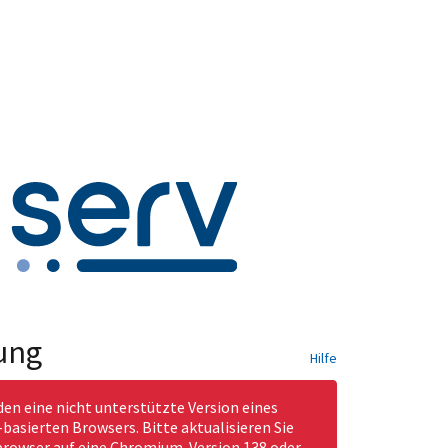
ung
Hilfe
den eine nicht unterstützte Version eines
asierten Browsers. Bitte aktualisieren Sie
rowser auf eine Chromium-Version 138 oder